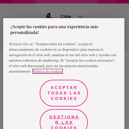
Chile
¡Acepte las cookies para una experiencia más
personalizada!
Política de privacidad de datos
Términos y condiciones
Al hacer clic en “Aceptar todas las cookies”, acepta el
almacenamiento de cookies en su dispositivo para mejorar la
navegación en el sitio web, analizar el uso del sitio web y ayudar con
nuestros esfuerzos de marketing. Al “Aceptar las cookies necesarias”,
el sitio web funcionará, pero sin las mejoras mencionadas
Nosotras, una marca de Essity - una compañía global líder en
anteriormente.
Política de cookies
higiene y salud. Cada día, mil millones de personas, en todo el
mundo, utilizan nuestros productos, servicios y soluciones. Nuestro
propósito es romper barreras por el bienestar en beneficio de
consumidores, pacientes, cuidadores, clientes y la sociedad en
ACEPTAR
general. Vendemos en aproximadamente 150 países bajo las
TODAS LAS
principales marcas globales TENA y Tork, así como otras marcas
como Actimove, Cutimed, JOBST, Knix, Leukoplast, Libero, Libresse,
COOKIES
Lotus, Modibodi, Nosotras, Saba, Tempo, TOM Organic y Zewa. En
2024, Essity tuvo ventas de aproximadamente 13 mil millones de
euros y empleó a 36,000 personas. La sede de la compañía está
ubicada en Estocolmo, Suecia, y Essity cotiza en Nasdaq Estocolmo.
GESTIONA
Más información en
www.essity.com
.
R LAS
COOKIES