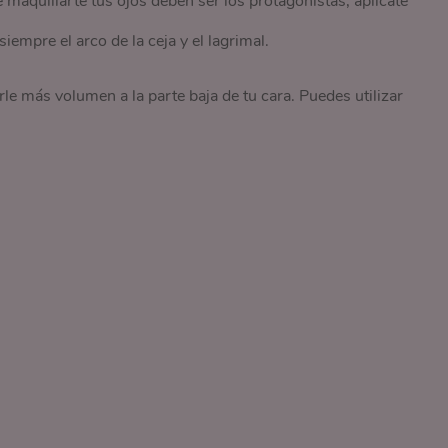
aquillarte tus ojos deben ser los protagonistas, aplícate
iempre el arco de la ceja y el lagrimal.
arle más volumen a la parte baja de tu cara. Puedes utilizar