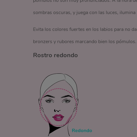
pómulos no son muy pronunciados. A la hora de m
sombras oscuras, y juega con las luces, ilumina s
Evita los colores fuertes en los labios para no d
bronzers y rubores marcando bien los pómulos.
Rostro redondo