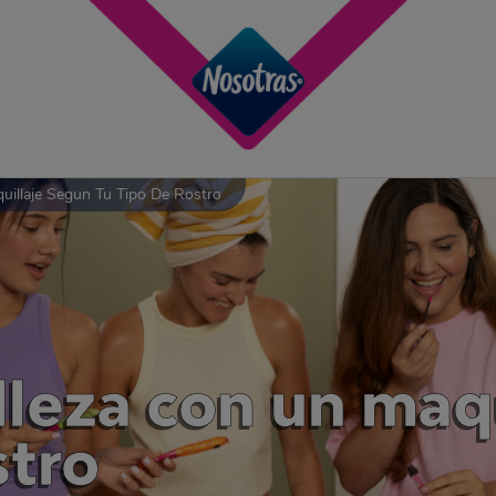
uillaje Segun Tu Tipo De Rostro
elleza con un maq
stro