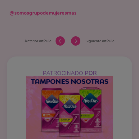
@somosgrupodemujeresmas
Anterior artículo
Siguiente artículo
PATROCINADO
POR