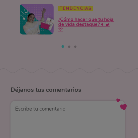
TENDENCIAS
¿Cómo hacer que tu hoja
de vida destaque?👩‍💻
💛
Déjanos
tus comentarios