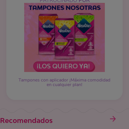
PATROCINADO
POR
Tampones
con aplicador ¡Máxima comodidad
en cualquier plan!
Recomendados