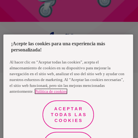
Chile
¡Acepte las cookies para una experiencia más
personalizada!
Política de privacidad de datos
Términos y condiciones
Al hacer clic en “Aceptar todas las cookies”, acepta el
almacenamiento de cookies en su dispositivo para mejorar la
navegación en el sitio web, analizar el uso del sitio web y ayudar con
nuestros esfuerzos de marketing. Al “Aceptar las cookies necesarias”,
el sitio web funcionará, pero sin las mejoras mencionadas
anteriormente.
Política de cookies
Nosotras, una marca de Essity - una compañía global líder en
higiene y salud. Cada día, mil millones de personas, en todo el
mundo, utilizan nuestros productos, servicios y soluciones. Nuestro
propósito es romper barreras por el bienestar en beneficio de
ACEPTAR
consumidores, pacientes, cuidadores, clientes y la sociedad en
general. Vendemos en aproximadamente 150 países bajo las
TODAS LAS
principales marcas globales TENA y Tork, así como otras marcas
COOKIES
como Actimove, Cutimed, JOBST, Knix, Leukoplast, Libero, Libresse,
Lotus, Modibodi, Nosotras, Saba, Tempo, TOM Organic y Zewa. En
2024, Essity tuvo ventas de aproximadamente 13 mil millones de
euros y empleó a 36,000 personas. La sede de la compañía está