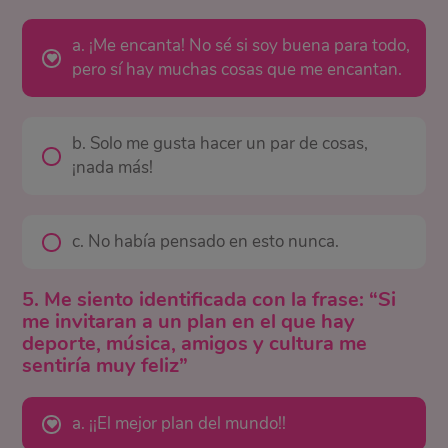
a. ¡Me encanta! No sé si soy buena para todo,
pero sí hay muchas cosas que me encantan.
b. Solo me gusta hacer un par de cosas,
¡nada más!
c. No había pensado en esto nunca.
5. Me siento identificada con la frase: “Si
me invitaran a un plan en el que hay
deporte, música, amigos y cultura me
sentiría muy feliz”
a. ¡¡El mejor plan del mundo!!