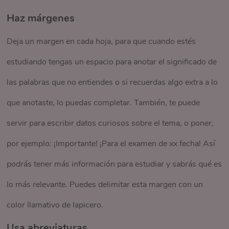
Haz márgenes
Respeta la ortografía
Usa viñetas
Deja un margen en cada hoja, para que cuando estés
Es fundamental que te cuestiones sobre tu ortografía.
Cuando necesites hacer una lista, para puntualizar e
estudiando tengas un espacio para anotar el significado de
Comprender cuándo usar una mayúscula, cuándo tildar una
identificar cada palabra, separa cada una con un símbolo
las palabras que no entiendes o si recuerdas algo extra a lo
palabra o cuándo usar un signo de puntuación, mejorará tu
que te guste; puede ser una estrellita, un círculo, un
que anotaste, lo puedas completar. También, te puede
proceso de escritura y hará más fácil la lectura; además, los
triángulo, un corazón o una espiral. También, puedes
servir para escribir datos curiosos sobre el tema, o poner,
textos lucirán más agradables. Podrás buscar en internet,
usarlas para diferenciar los subtemas.
por ejemplo: ¡Importante! ¡Para el examen de xx fecha! Así
preguntar a tu profe de Español o leer libros de los géneros
Dibuja
podrás tener más información para estudiar y sabrás qué es
que te gusten.
Acompañar los textos de dibujos no solo dará un toque
lo más relevante. Puedes delimitar esta margen con un
más lindo y colorido a tu cuaderno, sino que también te
color llamativo de lapicero.
ayudarán a crear mayor recordación mientras los haces, y
Usa abreviaturas