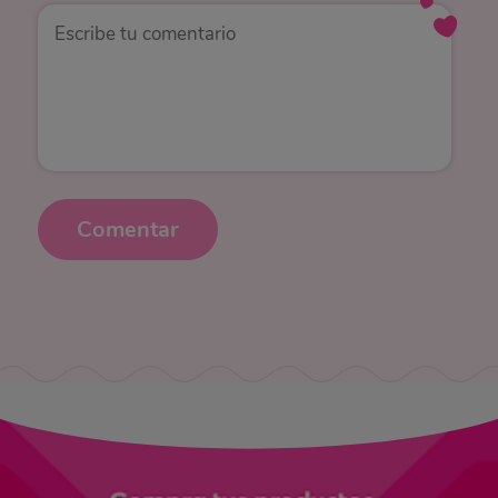
títulos con verde, adelante. Eso sí, debes crear una forma
tan propia que te facilite, por un lado, tomar los apuntes
más relevantes de la clase y, por el otro, repasar cada tema
para los exámenes.
Así que identifica cuáles de todas estas herramientas y
Comentar
estructuras que te compartimos, te hacen sentir más
cómoda y cuáles te hacen entender mucho mejor los
apuntes, para implementarlos en los cuadernos de cada
materia. De esta forma, ser organizada no será sinónimo
de suplicio, sino de disfrute.