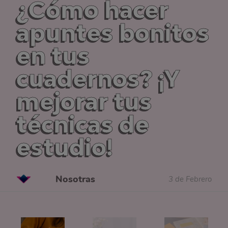
¿Cómo hacer
apuntes bonitos
en tus
cuadernos? ¡Y
mejorar tus
técnicas de
estudio!
Nosotras
3 de Febrero