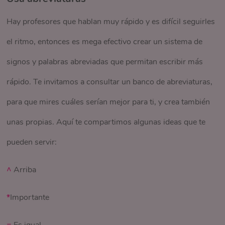
cuando vayas a estudiar, serán de gran ayuda para
Hay profesores que hablan muy rápido y es difícil seguirles
memorizar mejor tus notas.
el ritmo, entonces es mega efectivo crear un sistema de
Añade imágenes
signos y palabras abreviadas que permitan escribir más
Además de las márgenes de las que te hablamos
rápido. Te invitamos a consultar un banco de abreviaturas,
anteriormente, es muy bueno dejar espacios entre los
para que mires cuáles serían mejor para ti, y crea también
párrafos, para que cuando llegues a casa añadas imágenes
unas propias. Aquí te compartimos algunas ideas que te
con respecto a cada asunto. Podrás usar toda tu
pueden servir:
imaginación para personalizar cada apunte de una forma
creativa y quedaría muy parecido a un
smashbook
.
^
Arriba
¡Tip extra!
*
Importante
Es muy probable que en medio de las clases no logres
=
Es igual