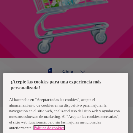
Chile
¡Acepte las cookies para una experiencia más
personalizada!
Política de privacidad de datos
Términos y condiciones
Al hacer clic en “Aceptar todas las cookies”, acepta el
almacenamiento de cookies en su dispositivo para mejorar la
navegación en el sitio web, analizar el uso del sitio web y ayudar con
nuestros esfuerzos de marketing. Al “Aceptar las cookies necesarias”,
el sitio web funcionará, pero sin las mejoras mencionadas
Nosotras, una marca de Essity - una compañía global líder en
anteriormente.
Política de cookies
higiene y salud. Cada día, mil millones de personas, en todo el