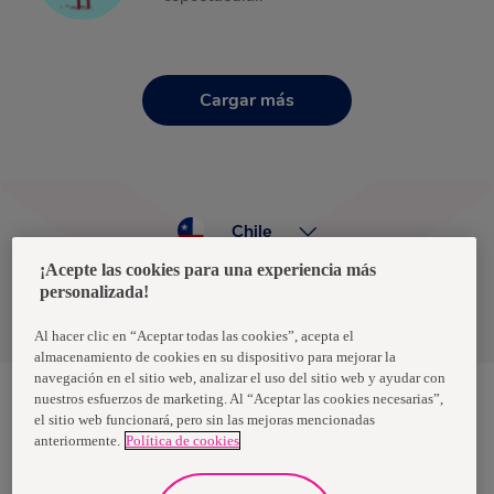
Cargar más
Chile
¡Acepte las cookies para una experiencia más
personalizada!
Política de privacidad de datos
Términos y condiciones
Al hacer clic en “Aceptar todas las cookies”, acepta el
almacenamiento de cookies en su dispositivo para mejorar la
navegación en el sitio web, analizar el uso del sitio web y ayudar con
nuestros esfuerzos de marketing. Al “Aceptar las cookies necesarias”,
el sitio web funcionará, pero sin las mejoras mencionadas
Nosotras, una marca de Essity - una compañía global líder en
anteriormente.
Política de cookies
higiene y salud. Cada día, mil millones de personas, en todo el
mundo, utilizan nuestros productos, servicios y soluciones. Nuestro
propósito es romper barreras por el bienestar en beneficio de