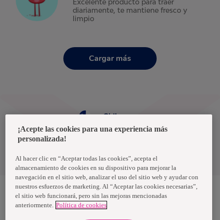
Excelente producto para traer
diariamente, te mantiene fresco y
limpio
Cargar más
Chile
¡Acepte las cookies para una experiencia más
personalizada!
Política de privacidad de datos
Términos y condiciones
Al hacer clic en “Aceptar todas las cookies”, acepta el
almacenamiento de cookies en su dispositivo para mejorar la
navegación en el sitio web, analizar el uso del sitio web y ayudar con
nuestros esfuerzos de marketing. Al “Aceptar las cookies necesarias”,
el sitio web funcionará, pero sin las mejoras mencionadas
anteriormente.
Política de cookies
Nosotras, una marca de Essity - una compañía global líder en
higiene y salud. Cada día, mil millones de personas, en todo el