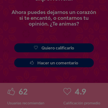
Ahora
puedes
dejarnos un corazón
si te encantó, o contarnos tu
opinión.
¿Te animas?
Quiero calificarlo
Hacer un comentario
62
4.9
Usuarias recomiendan
Calificación promedio