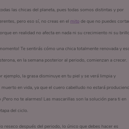
 todas las chicas del planeta, pues todas somos distintas y por
entes, pero eso sí, no creas en el
mito
de que no puedes corta
rque en realidad no afecta en nada ni su crecimiento ni su brillo
r momento! Te sentirás cómo una chica totalmente renovada y es
sterona, en la semana posterior al periodo, comienzan a crecer.
 ejemplo, la grasa disminuye en tu piel y se verá limpia y
si muerto en vida, ya que el cuero cabelludo no estará producien
o ¡Pero no te alarmes! Las mascarillas son la solución para ti en
tapa del ciclo.
elo reseco después del periodo, lo único que debes hacer es