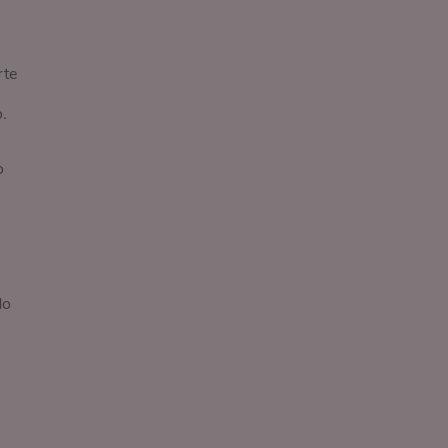
rte
.
o
do