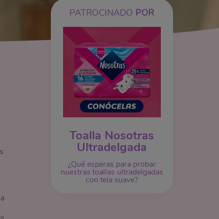
PATROCINADO
POR
Toalla Nosotras
Ultradelgada
s
¿Qué esperas para probar
nuestras toallas ultradelgadas
con tela suave?
sa
va