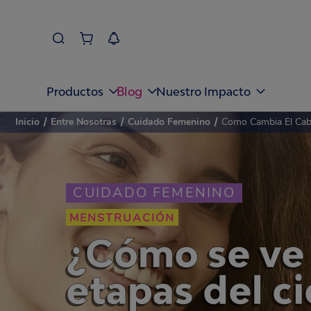
Blog
Productos
Nuestro Impacto
Inicio
/
Entre Nosotras
/
Cuidado Femenino
/
Como Cambia El Cabe
CUIDADO FEMENINO
MENSTRUACIÓN
¿Cómo se ve 
etapas del c