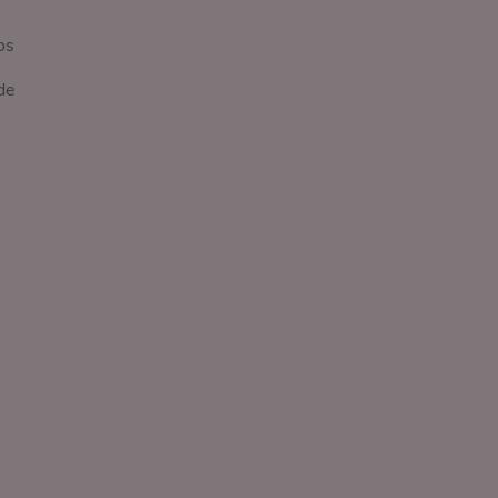
s
os
de