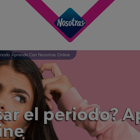
riodo Aprende Con Nosotras Online
ar el periodo? 
ine