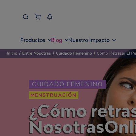
Blog
Productos
Nuestro Impacto
Inicio
/
Entre Nosotras
/
Cuidado Femenino
/
Como Retrasar El Pe
CUIDADO FEMENINO
MENSTRUACIÓN
¿Cómo retras
NosotrasOnl