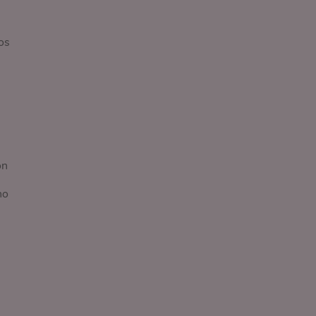
os
on
no