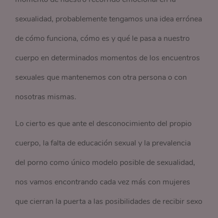
sexualidad, probablemente tengamos una idea errónea
de cómo funciona, cómo es y qué le pasa a nuestro
cuerpo en determinados momentos de los encuentros
sexuales que mantenemos con otra persona o con
nosotras mismas.
Lo cierto es que ante el desconocimiento del propio
cuerpo, la falta de educación sexual y la prevalencia
del porno como único modelo posible de sexualidad,
nos vamos encontrando cada vez más con mujeres
que cierran la puerta a las posibilidades de recibir sexo