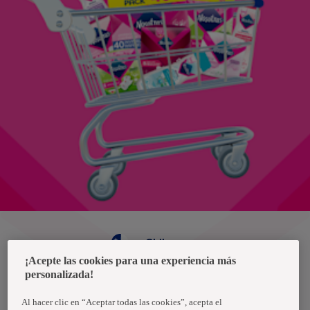
Chile
¡Acepte las cookies para una experiencia más
personalizada!
Política de privacidad de datos
Términos y condiciones
Al hacer clic en “Aceptar todas las cookies”, acepta el