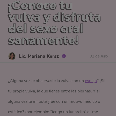
¡Conoce tu
vulva y disfruta
del sexo oral
sanamente!
Lic. Mariana Kersz
31 de Julio
¿Alguna vez te observaste la vulva con un
espejo
? ¡Si!
tu propia vulva, la que tienes entre las piernas. Y si
alguna vez te miraste ¿fue con un motivo médico o
estético? (por ejemplo: “tengo un lunarcito” o “me