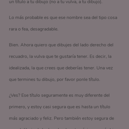
un título a tu dibujo (no a tu vulva, a tu dibujo).
Lo más probable es que ese nombre sea del tipo cosa
rara o fea, desagradable.
Bien. Ahora quiero que dibujes del lado derecho del
recuadro, la vulva que te gustaría tener. Es decir, la
idealizada, la que crees que deberías tener. Una vez
que termines tu dibujo, por favor ponle título.
¿Ves? Ese título seguramente es muy diferente del
primero, y estoy casi segura que es hasta un título
más agraciado y feliz. Pero también estoy segura de