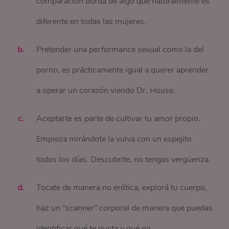
comparación burda de algo que naturalmente es
diferente en todas las mujeres.
Pretender una performance sexual como la del
porno, es prácticamente igual a querer aprender
a operar un corazón viendo Dr. House.
Aceptarte es parte de cultivar tu amor propio.
Empieza mirándote la vulva con un espejito
todos los días. Descubrite, no tengas vergüenza.
Tocate de manera no erótica, explorá tu cuerpo,
haz un “scanner” corporal de manera que puedas
identificar qué te gusta y qué no.