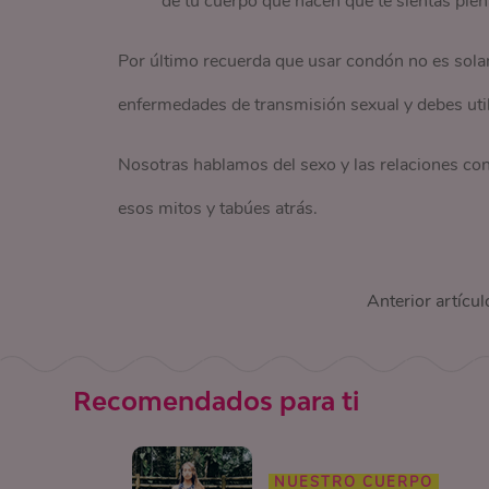
de tu cuerpo que hacen que te sientas plen
Por último recuerda que usar condón no es sola
enfermedades de transmisión sexual y debes utili
Nosotras hablamos del sexo y las relaciones con 
esos mitos y tabúes atrás.
Anterior artícul
Recomendados para ti
NUESTRO CUERPO