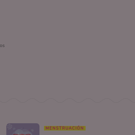
dos
MENSTRUACIÓN