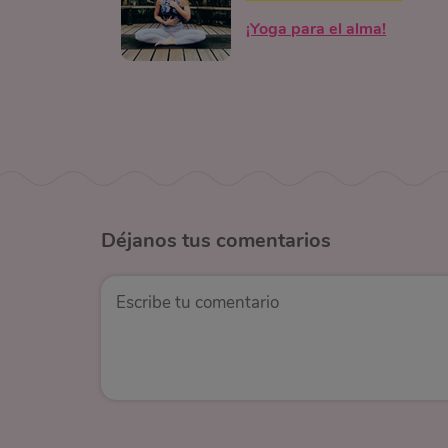
¡Yoga para el alma!
Déjanos
tus comentarios