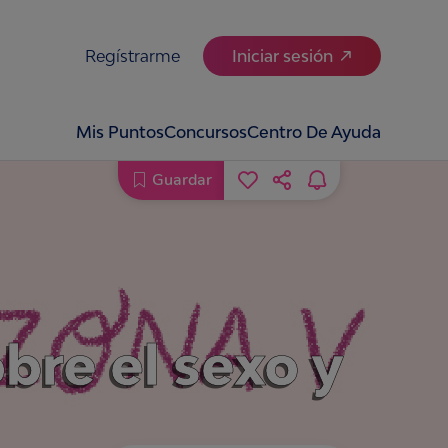
Regístrarme
Iniciar sesión
Mis Puntos
Concursos
Centro De Ayuda
Guardar
bre el sexo y