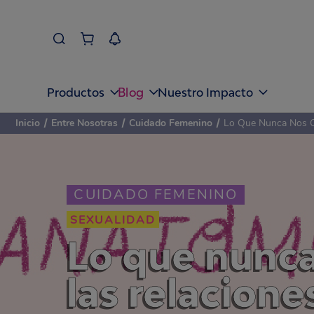
Blog
Productos
Nuestro Impacto
Inicio
/
Entre Nosotras
/
Cuidado Femenino
/
Lo Que Nunca Nos C
CUIDADO FEMENINO
SEXUALIDAD
Lo que nunca
las relacione