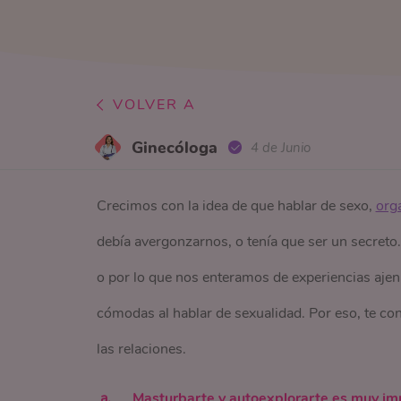
VOLVER A
Ginecóloga
4 de Junio
Crecimos con la idea de que hablar de sexo,
org
debía avergonzarnos, o tenía que ser un secreto.
o por lo que nos enteramos de experiencias ajen
cómodas al hablar de sexualidad. Por eso, te co
las relaciones.
Masturbarte y autoexplorarte es muy im