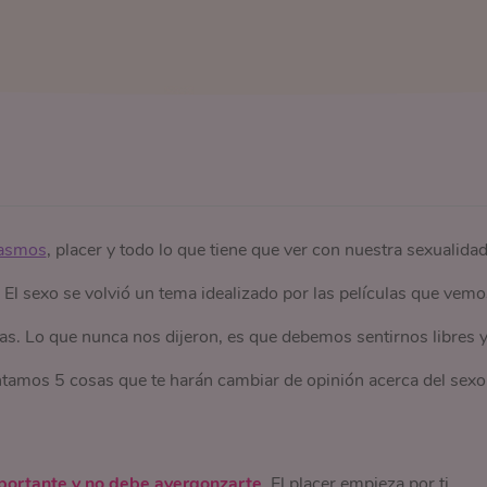
asmos
, placer y todo lo que tiene que ver con nuestra sexualidad
 El sexo se volvió un tema idealizado por las películas que vemo
as. Lo que nunca nos dijeron, es que debemos sentirnos libres 
ntamos 5 cosas que te harán cambiar de opinión acerca del sexo
portante y no debe avergonzarte
. El placer empieza por ti