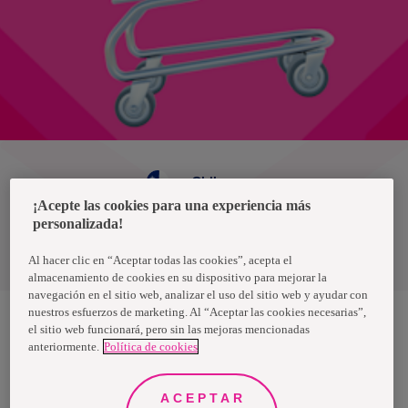
Chile
¡Acepte las cookies para una experiencia más
personalizada!
Política de privacidad de datos
Términos y condiciones
Al hacer clic en “Aceptar todas las cookies”, acepta el
almacenamiento de cookies en su dispositivo para mejorar la
navegación en el sitio web, analizar el uso del sitio web y ayudar con
nuestros esfuerzos de marketing. Al “Aceptar las cookies necesarias”,
el sitio web funcionará, pero sin las mejoras mencionadas
anteriormente.
Política de cookies
Nosotras, una marca de Essity - una compañía global líder en
higiene y salud. Cada día, mil millones de personas, en todo el
mundo, utilizan nuestros productos, servicios y soluciones. Nuestro
propósito es romper barreras por el bienestar en beneficio de
ACEPTAR
consumidores, pacientes, cuidadores, clientes y la sociedad en