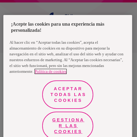
Chile
¡Acepte las cookies para una experiencia más
personalizada!
Política de privacidad de datos
Términos y condiciones
Al hacer clic en “Aceptar todas las cookies”, acepta el
almacenamiento de cookies en su dispositivo para mejorar la
navegación en el sitio web, analizar el uso del sitio web y ayudar con
nuestros esfuerzos de marketing. Al “Aceptar las cookies necesarias”,
el sitio web funcionará, pero sin las mejoras mencionadas
anteriormente.
Política de cookies
Nosotras, una marca de Essity - una compañía global líder en
higiene y salud. Cada día, mil millones de personas, en todo el
mundo, utilizan nuestros productos, servicios y soluciones. Nuestro
propósito es romper barreras por el bienestar en beneficio de
ACEPTAR
consumidores, pacientes, cuidadores, clientes y la sociedad en
general. Vendemos en aproximadamente 150 países bajo las
TODAS LAS
principales marcas globales TENA y Tork, así como otras marcas
COOKIES
como Actimove, Cutimed, JOBST, Knix, Leukoplast, Libero, Libresse,
Lotus, Modibodi, Nosotras, Saba, Tempo, TOM Organic y Zewa. En
2024, Essity tuvo ventas de aproximadamente 13 mil millones de
euros y empleó a 36,000 personas. La sede de la compañía está
ubicada en Estocolmo, Suecia, y Essity cotiza en Nasdaq Estocolmo.
GESTIONA
Más información en
www.essity.com
.
R LAS
COOKIES