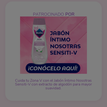
PATROCINADO
POR
Cuida tu Zona V con el Jabón Íntimo Nosotras
Sensiti-V con extracto de algodón para mayor
suavidad.