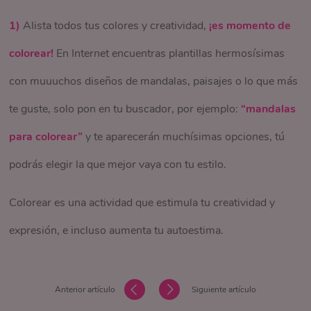
increíbles, habrás tenido una tarde súper cool.
que podrás realizar día tras día.
1)
en NosotrasOnline puedes encontrar juegos geniales!
viviendo una y otra vez.
Recuerda que también se trata de una oportunidad
Alista todos tus colores y creatividad,
¡es momento de
colorear!
buenísima para dar nueva vida a objetos reciclados.
Ahora no hay excusas para aburrirte en casa, disfruta el
En Internet encuentras plantillas hermosísimas
con muuuchos diseños de mandalas, paisajes o lo que más
tiempo que pasas en ella y lo que es aún mejor: disfruta de
te guste, solo pon en tu buscador, por ejemplo:
todos los beneficios que te ofrece.
“mandalas
para colorear”
y te aparecerán muchísimas opciones, tú
podrás elegir la que mejor vaya con tu estilo.
Colorear es una actividad que estimula tu creatividad y
expresión, e incluso aumenta tu autoestima.
Anterior artículo
Siguiente artículo