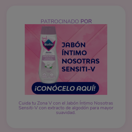
PATROCINADO
POR
Cuida tu Zona V con el Jabón Íntimo Nosotras
Sensiti-V con extracto de algodón para mayor
suavidad.