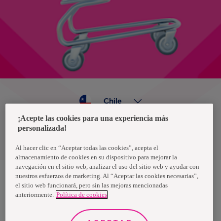
Chile
¡Acepte las cookies para una experiencia más
personalizada!
Política de privacidad de datos
Términos y condiciones
Al hacer clic en “Aceptar todas las cookies”, acepta el
almacenamiento de cookies en su dispositivo para mejorar la
navegación en el sitio web, analizar el uso del sitio web y ayudar con
nuestros esfuerzos de marketing. Al “Aceptar las cookies necesarias”,
el sitio web funcionará, pero sin las mejoras mencionadas
Nosotras, una marca de Essity - una compañía global líder en
anteriormente.
Política de cookies
higiene y salud. Cada día, mil millones de personas, en todo el
mundo, utilizan nuestros productos, servicios y soluciones. Nuestro
propósito es romper barreras por el bienestar en beneficio de
consumidores, pacientes, cuidadores, clientes y la sociedad en