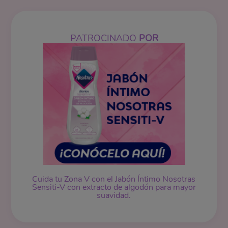
PATROCINADO
POR
Cuida tu Zona V con el Jabón Íntimo Nosotras
Sensiti-V con extracto de algodón para mayor
suavidad.