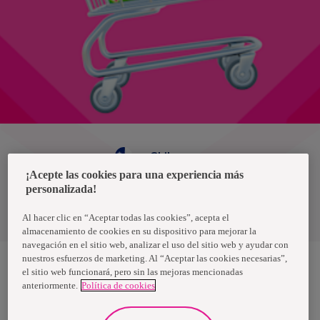
Chile
¡Acepte las cookies para una experiencia más
personalizada!
Política de privacidad de datos
Términos y condiciones
Al hacer clic en “Aceptar todas las cookies”, acepta el
almacenamiento de cookies en su dispositivo para mejorar la
navegación en el sitio web, analizar el uso del sitio web y ayudar con
nuestros esfuerzos de marketing. Al “Aceptar las cookies necesarias”,
el sitio web funcionará, pero sin las mejoras mencionadas
anteriormente.
Política de cookies
Nosotras, una marca de Essity - una compañía global líder en
higiene y salud. Cada día, mil millones de personas, en todo el
mundo, utilizan nuestros productos, servicios y soluciones. Nuestro
propósito es romper barreras por el bienestar en beneficio de