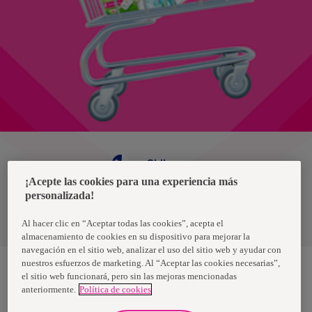
Chile
¡Acepte las cookies para una experiencia más
personalizada!
Política de privacidad de datos
Términos y condiciones
Al hacer clic en “Aceptar todas las cookies”, acepta el
almacenamiento de cookies en su dispositivo para mejorar la
navegación en el sitio web, analizar el uso del sitio web y ayudar con
nuestros esfuerzos de marketing. Al “Aceptar las cookies necesarias”,
el sitio web funcionará, pero sin las mejoras mencionadas
anteriormente.
Política de cookies
Nosotras, una marca de Essity - una compañía global líder en
higiene y salud. Cada día, mil millones de personas, en todo el
mundo, utilizan nuestros productos, servicios y soluciones. Nuestro