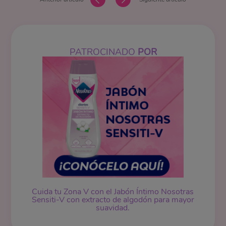
PATROCINADO
POR
Cuida tu Zona V con el Jabón Íntimo Nosotras
Sensiti-V con extracto de algodón para mayor
suavidad.