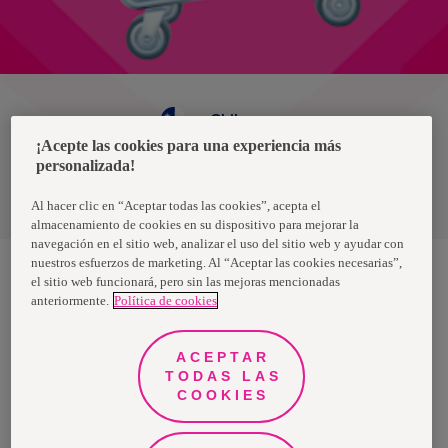
Chile
¡Acepte las cookies para una experiencia más
personalizada!
Política de privacidad de datos
Términos y condiciones
Al hacer clic en “Aceptar todas las cookies”, acepta el
almacenamiento de cookies en su dispositivo para mejorar la
navegación en el sitio web, analizar el uso del sitio web y ayudar con
nuestros esfuerzos de marketing. Al “Aceptar las cookies necesarias”,
el sitio web funcionará, pero sin las mejoras mencionadas
anteriormente.
Política de cookies
Nosotras, una marca de Essity - una compañía global líder en
higiene y salud. Cada día, mil millones de personas, en todo el
mundo, utilizan nuestros productos, servicios y soluciones. Nuestro
propósito es romper barreras por el bienestar en beneficio de
ACEPTAR
consumidores, pacientes, cuidadores, clientes y la sociedad en
general. Vendemos en aproximadamente 150 países bajo las
TODAS LAS
principales marcas globales TENA y Tork, así como otras marcas
COOKIES
como Actimove, Cutimed, JOBST, Knix, Leukoplast, Libero, Libresse,
Lotus, Modibodi, Nosotras, Saba, Tempo, TOM Organic y Zewa. En
2024, Essity tuvo ventas de aproximadamente 13 mil millones de
euros y empleó a 36,000 personas. La sede de la compañía está