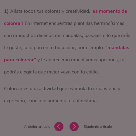
increíbles, habrás tenido una tarde súper cool.
que podrás realizar día tras día.
1)
en NosotrasOnline puedes encontrar juegos geniales!
viviendo una y otra vez.
Recuerda que también se trata de una oportunidad
Alista todos tus colores y creatividad,
¡es momento de
colorear!
buenísima para dar nueva vida a objetos reciclados.
Ahora no hay excusas para aburrirte en casa, disfruta el
En Internet encuentras plantillas hermosísimas
con muuuchos diseños de mandalas, paisajes o lo que más
tiempo que pasas en ella y lo que es aún mejor: disfruta de
te guste, solo pon en tu buscador, por ejemplo:
todos los beneficios que te ofrece.
“mandalas
para colorear”
y te aparecerán muchísimas opciones, tú
podrás elegir la que mejor vaya con tu estilo.
Colorear es una actividad que estimula tu creatividad y
expresión, e incluso aumenta tu autoestima.
Anterior artículo
Siguiente artículo