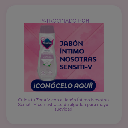
PATROCINADO
POR
Cuida tu Zona V con el Jabón Íntimo Nosotras
Sensiti-V con extracto de algodón para mayor
suavidad.