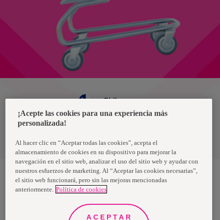
Chile
¡Acepte las cookies para una experiencia más
personalizada!
Política de privacidad de datos
Términos y condiciones
Al hacer clic en “Aceptar todas las cookies”, acepta el
almacenamiento de cookies en su dispositivo para mejorar la
navegación en el sitio web, analizar el uso del sitio web y ayudar con
nuestros esfuerzos de marketing. Al “Aceptar las cookies necesarias”,
el sitio web funcionará, pero sin las mejoras mencionadas
anteriormente.
Política de cookies
Nosotras, una marca de Essity - una compañía global líder en
higiene y salud. Cada día, mil millones de personas, en todo el
mundo, utilizan nuestros productos, servicios y soluciones. Nuestro
propósito es romper barreras por el bienestar en beneficio de
ACEPTAR
consumidores, pacientes, cuidadores, clientes y la sociedad en