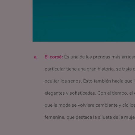
El corsé:
Es una de las prendas más arriesga
particular tiene una gran historia, se trat
ocultar los senos. Esto también hacía que
elegantes y sofisticadas. Con el tiempo, el
que la moda se volviera cambiante y cíclic
femenina, que destaca la silueta de la mujer