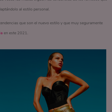
daptándolo al estilo personal.
tendencias que son el nuevo estilo y que muy seguramente
da
en este 2021.