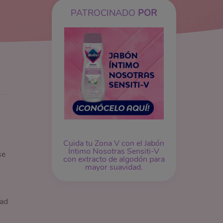
PATROCINADO
POR
Cuida tu Zona V con el Jabón
Íntimo Nosotras Sensiti-V
se
con extracto de algodón para
mayor suavidad.
dad