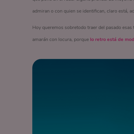
admiran o con quien se identifican, claro está, a
Hoy queremos sobretodo traer del pasado esas 
amarán con locura, porque
lo
retro está de mo