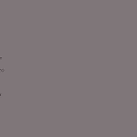
en
ra
a