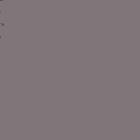
a
ra
s