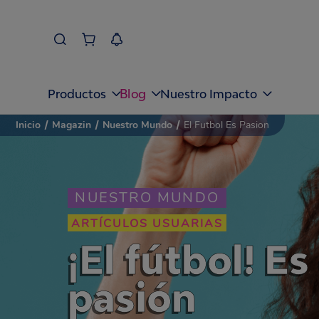
Blog
Productos
Nuestro Impacto
Inicio
/
Magazin
/
Nuestro Mundo
/
El Futbol Es Pasion
NUESTRO MUNDO
ARTÍCULOS USUARIAS
¡El fútbol! E
pasión