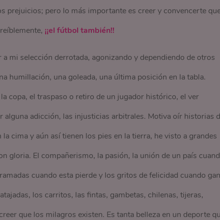
os prejuicios; pero lo más importante es creer y convencerte qu
ncreíblemente,
¡¡el fútbol también!!
 a mi selección derrotada, agonizando y dependiendo de otros
a humillación, una goleada, una última posición en la tabla.
 copa, el traspaso o retiro de un jugador histórico, el ver
alguna adicción, las injusticias arbitrales. Motiva oír historias 
a cima y aún así tienen los pies en la tierra, he visto a grandes
on gloria. El compañerismo, la pasión, la unión de un país cuan
rramadas cuando esta pierde y los gritos de felicidad cuando gan
ajadas, los carritos, las fintas, gambetas, chilenas, tijeras,
reer que los milagros existen. Es tanta belleza en un deporte q