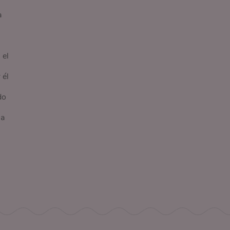
a
 el
 él
do
 a