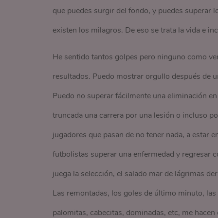
que puedes surgir del fondo, y puedes superar l
existen los milagros. De eso se trata la vida e i
He sentido tantos golpes pero ninguno como ver
resultados. Puedo mostrar orgullo después de un
Puedo no superar fácilmente una eliminación en la
truncada una carrera por una lesión o incluso por 
jugadores que pasan de no tener nada, a estar en l
futbolistas superar una enfermedad y regresar c
juega la selección, el salado mar de lágrimas de
Las remontadas, los goles de último minuto, las at
palomitas, cabecitas, dominadas, etc, me hacen c