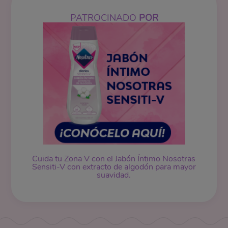
PATROCINADO
POR
Cuida tu Zona V con el Jabón Íntimo Nosotras
Sensiti-V con extracto de algodón para mayor
suavidad.