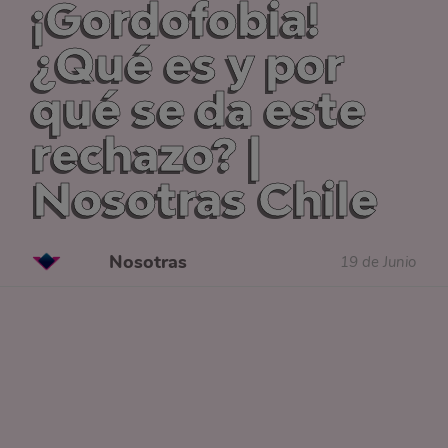
¡Gordofobia!
¿Qué es y por
qué se da este
rechazo? |
Nosotras Chile
Nosotras
19 de Junio