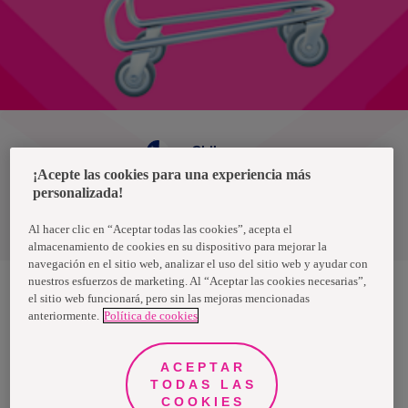
Chile
¡Acepte las cookies para una experiencia más
personalizada!
Política de privacidad de datos
Términos y condiciones
Al hacer clic en “Aceptar todas las cookies”, acepta el
almacenamiento de cookies en su dispositivo para mejorar la
navegación en el sitio web, analizar el uso del sitio web y ayudar con
nuestros esfuerzos de marketing. Al “Aceptar las cookies necesarias”,
el sitio web funcionará, pero sin las mejoras mencionadas
anteriormente.
Política de cookies
Nosotras, una marca de Essity - una compañía global líder en
higiene y salud. Cada día, mil millones de personas, en todo el
mundo, utilizan nuestros productos, servicios y soluciones. Nuestro
propósito es romper barreras por el bienestar en beneficio de
ACEPTAR
consumidores, pacientes, cuidadores, clientes y la sociedad en
general. Vendemos en aproximadamente 150 países bajo las
TODAS LAS
principales marcas globales TENA y Tork, así como otras marcas
COOKIES
como Actimove, Cutimed, JOBST, Knix, Leukoplast, Libero, Libresse,