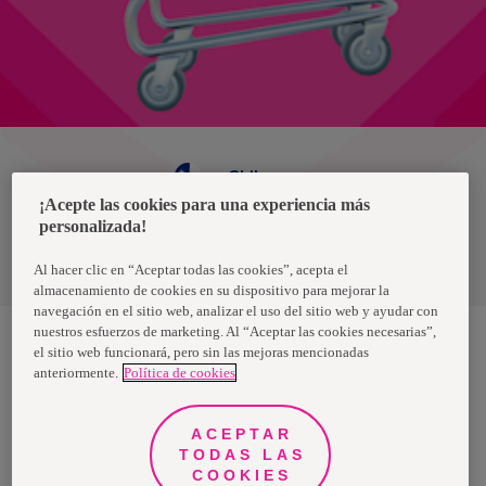
Chile
¡Acepte las cookies para una experiencia más
personalizada!
Política de privacidad de datos
Términos y condiciones
Al hacer clic en “Aceptar todas las cookies”, acepta el
almacenamiento de cookies en su dispositivo para mejorar la
navegación en el sitio web, analizar el uso del sitio web y ayudar con
nuestros esfuerzos de marketing. Al “Aceptar las cookies necesarias”,
el sitio web funcionará, pero sin las mejoras mencionadas
anteriormente.
Política de cookies
Nosotras, una marca de Essity - una compañía global líder en
higiene y salud. Cada día, mil millones de personas, en todo el
mundo, utilizan nuestros productos, servicios y soluciones. Nuestro
propósito es romper barreras por el bienestar en beneficio de
ACEPTAR
consumidores, pacientes, cuidadores, clientes y la sociedad en
general. Vendemos en aproximadamente 150 países bajo las
TODAS LAS
principales marcas globales TENA y Tork, así como otras marcas
COOKIES
como Actimove, Cutimed, JOBST, Knix, Leukoplast, Libero, Libresse,