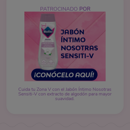
PATROCINADO
POR
Cuida tu Zona V con el Jabón Íntimo Nosotras
Sensiti-V con extracto de algodón para mayor
suavidad.