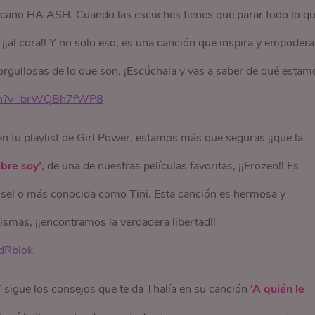
cano HA ASH. Cuando las escuches tienes que parar todo lo q
rá ¡¡al cora!! Y no solo eso, es una canción que inspira y empodera
e orgullosas de lo que son. ¡Escúchala y vas a saber de qué estam
tch?v=brWQBh7fWP8
n tu playlist de Girl Power, estamos más que seguras ¡¡que la
ibre soy’
, de una de nuestras películas favoritas, ¡¡Frozen!! Es
essel o más conocida como Tini. Esta canción es hermosa y
as, ¡¡encontramos la verdadera libertad!!
dRblok
Y sigue los consejos que te da Thalía en su canción
‘A quién le