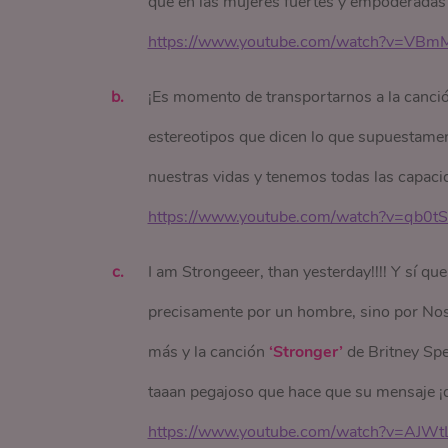
que en las mujeres fuertes y empoderadas 
https://www.youtube.com/watch?v=VB
¡Es momento de transportarnos a la canci
estereotipos que dicen lo que supuestame
nuestras vidas y tenemos todas las capaci
https://www.youtube.com/watch?v=qb0
I am Strongeeer, than yesterday!!!! Y sí q
precisamente por un hombre, sino por Nos
más y la canción
‘Stronger’
de Britney Spe
taaan pegajoso que hace que su mensaje ¡
https://www.youtube.com/watch?v=AJW