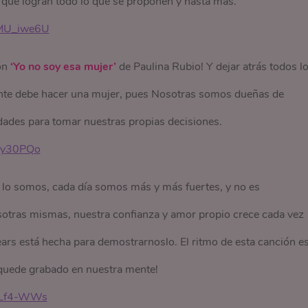
que logran todo lo que se proponen y hasta más.
mMU_iwe6U
ón
‘Yo no soy esa mujer’
de Paulina Rubio! Y dejar atrás todos l
nte debe hacer una mujer, pues Nosotras somos dueñas de
dades para tomar nuestras propias decisiones.
tSy30PQo
ue lo somos, cada día somos más y más fuertes, y no es
otras mismas, nuestra confianza y amor propio crece cada vez
ars está hecha para demostrarnoslo. El ritmo de esta canción e
quede grabado en nuestra mente!
tLf4-WWs