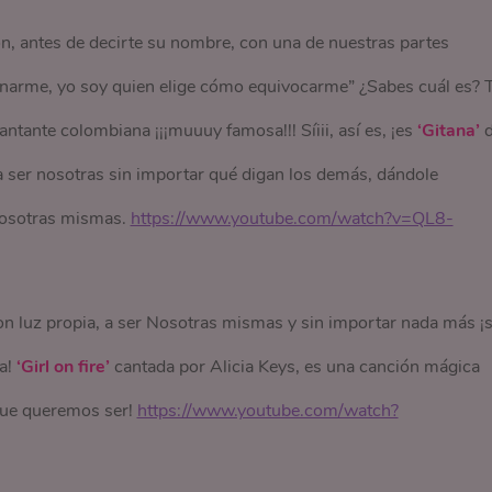
ón, antes de decirte su nombre, con una de nuestras partes
inarme, yo soy quien elige cómo equivocarme” ¿Sabes cuál es? 
ntante colombiana ¡¡¡muuuy famosa!!! Síiii, así es, ¡es
‘Gitana’
d
 ser nosotras sin importar qué digan los demás, dándole
Nosotras mismas.
https://www.youtube.com/watch?v=QL8-
 con luz propia, a ser Nosotras mismas y sin importar nada más ¡
ia!
‘Girl on fire’
cantada por Alicia Keys, es una canción mágica
que queremos ser!
https://www.youtube.com/watch?