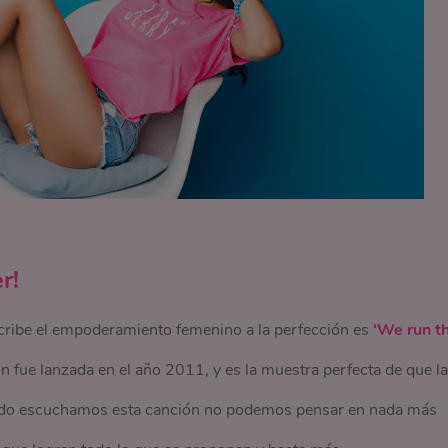
r!
cribe el empoderamiento femenino a la perfección es
‘We run t
n fue lanzada en el año 2011, y es la muestra perfecta de que l
do escuchamos esta canción no podemos pensar en nada más