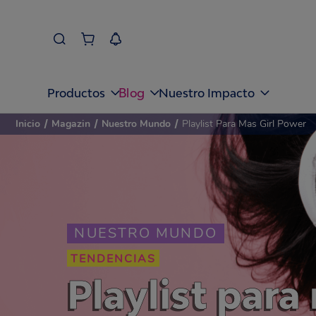
Blog
Productos
Nuestro Impacto
Inicio
/
Magazin
/
Nuestro Mundo
/
Playlist Para Mas Girl Power
NUESTRO MUNDO
TENDENCIAS
Playlist para