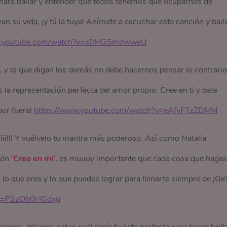
s hará bailar y entender que todos tenemos que ocuparnos de
n su vida, ¡y tú la tuya! Anímate a escuchar esta canción y bail
w.youtube.com/watch?v=s0MG5mdwweU
, y lo que digan los demás no debe hacernos pensar lo contrario
s la representación perfecta del amor propio. Cree en ti y date
por fuera!
https://www.youtube.com/watch?v=eAfyFTzZDMM
miii!!! Y vuélvelo tu mantra más poderoso. Así como Natalia
ión
‘Creo en mi’
, es muuuy importante que cada cosa que hagas
lo que eres y lo que puedes lograr para llenarte siempre de ¡Gir
?v=P2zOb0HGdxg