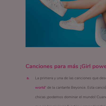
Canciones para más ¡Girl powe
La primera y una de las canciones que des
world’
de la cantante Beyonce. Esta canció
chicas ¡podemos dominar el mundo! Cuan