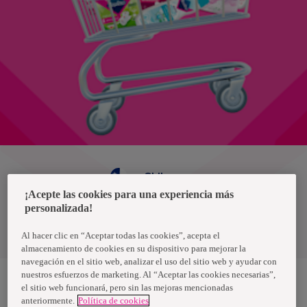
Chile
¡Acepte las cookies para una experiencia más
personalizada!
Política de privacidad de datos
Términos y condiciones
Al hacer clic en “Aceptar todas las cookies”, acepta el
almacenamiento de cookies en su dispositivo para mejorar la
navegación en el sitio web, analizar el uso del sitio web y ayudar con
nuestros esfuerzos de marketing. Al “Aceptar las cookies necesarias”,
el sitio web funcionará, pero sin las mejoras mencionadas
anteriormente.
Política de cookies
Nosotras, una marca de Essity - una compañía global líder en