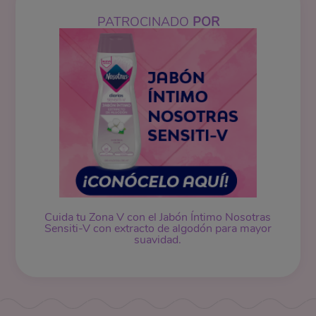
PATROCINADO
POR
Cuida tu Zona V con el Jabón Íntimo Nosotras
Sensiti-V con extracto de algodón para mayor
suavidad.