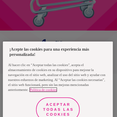
Chile
¡Acepte las cookies para una experiencia más
personalizada!
Política de privacidad de datos
Términos y condiciones
Al hacer clic en “Aceptar todas las cookies”, acepta el
almacenamiento de cookies en su dispositivo para mejorar la
navegación en el sitio web, analizar el uso del sitio web y ayudar con
nuestros esfuerzos de marketing. Al “Aceptar las cookies necesarias”,
el sitio web funcionará, pero sin las mejoras mencionadas
anteriormente.
Política de cookies
Nosotras, una marca de Essity - una compañía global líder en
higiene y salud. Cada día, mil millones de personas, en todo el
mundo, utilizan nuestros productos, servicios y soluciones. Nuestro
propósito es romper barreras por el bienestar en beneficio de
ACEPTAR
consumidores, pacientes, cuidadores, clientes y la sociedad en
general. Vendemos en aproximadamente 150 países bajo las
TODAS LAS
principales marcas globales TENA y Tork, así como otras marcas
COOKIES
como Actimove, Cutimed, JOBST, Knix, Leukoplast, Libero, Libresse,