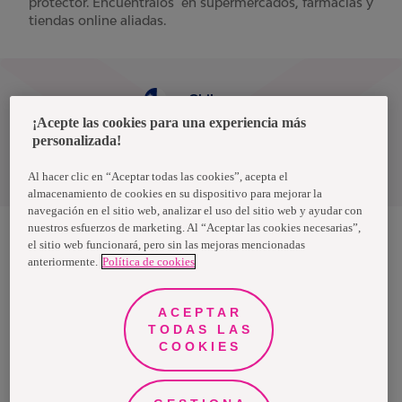
protector. Encuéntralos en supermercados, farmacias y
tiendas online aliadas.
Chile
¡Acepte las cookies para una experiencia más
personalizada!
Política de privacidad de datos
Términos y condiciones
Al hacer clic en “Aceptar todas las cookies”, acepta el
almacenamiento de cookies en su dispositivo para mejorar la
navegación en el sitio web, analizar el uso del sitio web y ayudar con
nuestros esfuerzos de marketing. Al “Aceptar las cookies necesarias”,
el sitio web funcionará, pero sin las mejoras mencionadas
anteriormente.
Política de cookies
Nosotras, una marca de Essity - una compañía global líder en
higiene y salud. Cada día, mil millones de personas, en todo el
mundo, utilizan nuestros productos, servicios y soluciones. Nuestro
propósito es romper barreras por el bienestar en beneficio de
ACEPTAR
consumidores, pacientes, cuidadores, clientes y la sociedad en
general. Vendemos en aproximadamente 150 países bajo las
TODAS LAS
principales marcas globales TENA y Tork, así como otras marcas
COOKIES
como Actimove, Cutimed, JOBST, Knix, Leukoplast, Libero, Libresse,
Lotus, Modibodi, Nosotras, Saba, Tempo, TOM Organic y Zewa. En
2024, Essity tuvo ventas de aproximadamente 13 mil millones de
euros y empleó a 36,000 personas. La sede de la compañía está