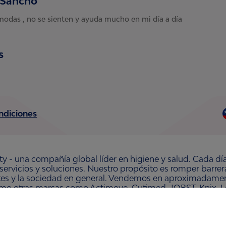
o Sancho
das , no se sienten y ayuda mucho en mi día a día
s
ndiciones
ty - una compañía global líder en higiene y salud. Cada dí
 servicios y soluciones. Nuestro propósito es romper barre
ntes y la sociedad en general. Vendemos en aproximadament
omo otras marcas como Actimove, Cutimed, JOBST, Knix, Le
 Organic y Zewa. En 2024, Essity tuvo ventas de aproxim
 la compañía está ubicada en Estocolmo, Suecia, y Essity