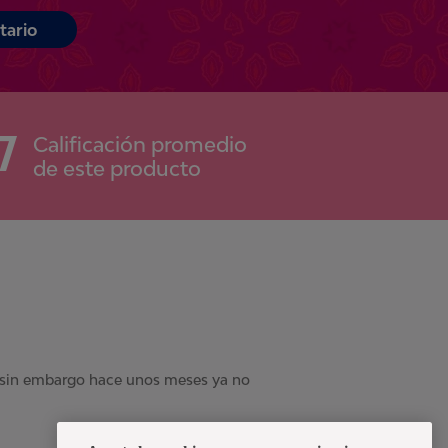
tario
7
Calificación promedio
de este producto
, sin embargo hace unos meses ya no