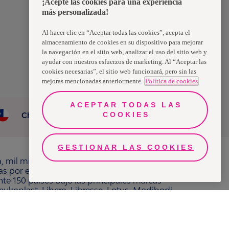
¡Acepte las cookies para una experiencia
más personalizada!
Al hacer clic en “Aceptar todas las cookies”, acepta el
almacenamiento de cookies en su dispositivo para mejorar
la navegación en el sitio web, analizar el uso del sitio web y
ayudar con nuestros esfuerzos de marketing. Al “Aceptar las
cookies necesarias”, el sitio web funcionará, pero sin las
mejoras mencionadas anteriormente.
Política de cookies
ACEPTAR TODAS LAS
COOKIES
Chile
GESTIONAR LAS COOKIES
a, mil millones de personas, en todo el mundo,
ras por el bienestar en beneficio de consumidores,
e 150 países bajo las principales marcas
ukoplast, Libero, Libresse, Lotus, Modibodi,
adamente 13 mil millones de euros y empleó a
 cotiza en Nasdaq Estocolmo. Más información en