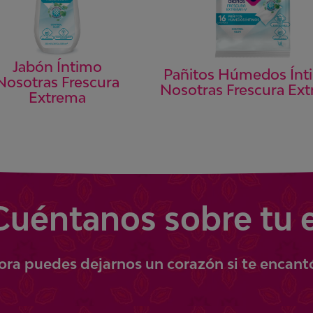
Jabón Íntimo
Pañitos Húmedos Ínt
Nosotras Frescura
Nosotras Frescura Ex
Extrema
Cuéntanos
sobre tu 
ora
puedes
dejarnos un corazón si te encant