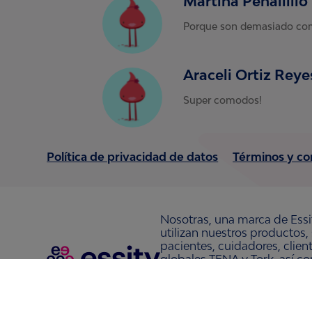
Martina Peñailill
Porque son demasiado como
Araceli Ortiz Reye
Super comodos!
Política de privacidad de datos
Términos y co
Nosotras, una marca de Essi
utilizan nuestros productos,
pacientes, cuidadores, clie
globales TENA y Tork, así c
Nosotras, Saba, Tempo, TOM
36,000 personas. La sede de
www.essity.com
.