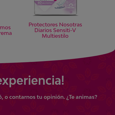
Protectores Nosotras
imos
Diarios Sensiti-V
trema
Multiestilo
experiencia!
ó, o contarnos tu opinión.
¿Te animas?