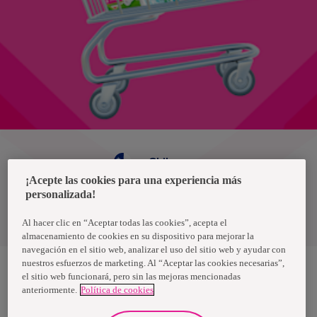
Chile
¡Acepte las cookies para una experiencia más
personalizada!
Política de privacidad de datos
Términos y condiciones
Al hacer clic en “Aceptar todas las cookies”, acepta el
almacenamiento de cookies en su dispositivo para mejorar la
navegación en el sitio web, analizar el uso del sitio web y ayudar con
nuestros esfuerzos de marketing. Al “Aceptar las cookies necesarias”,
el sitio web funcionará, pero sin las mejoras mencionadas
anteriormente.
Política de cookies
Nosotras, una marca de Essity - una compañía global líder en
higiene y salud. Cada día, mil millones de personas, en todo el
mundo, utilizan nuestros productos, servicios y soluciones. Nuestro