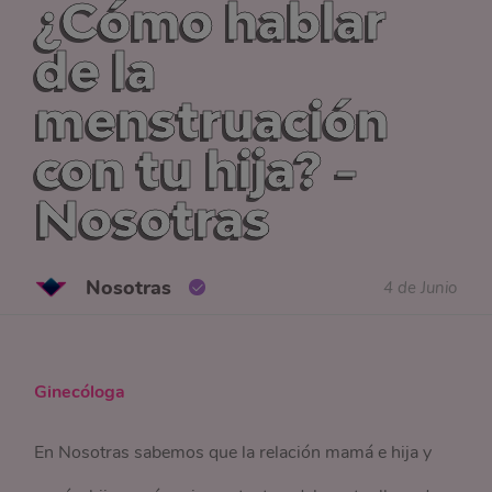
¿Cómo hablar
de la
menstruación
con tu hija? -
Nosotras
Nosotras
4 de Junio
Ginecóloga
En Nosotras sabemos que la relación mamá e hija y