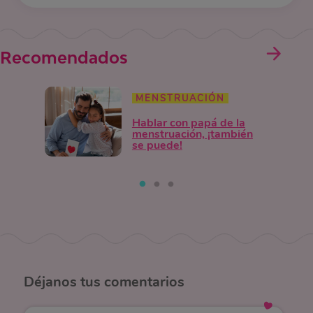
Recomendados
MENSTRUACIÓN
Hablar con papá de la
menstruación, ¡también
se puede!
Déjanos
tus comentarios