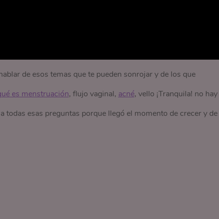
hablar de esos temas que te pueden sonrojar y de los que
qué es menstruación
, flujo vaginal,
acné
, vello ¡Tranquila! no hay
a todas esas preguntas porque llegó el momento de crecer y de