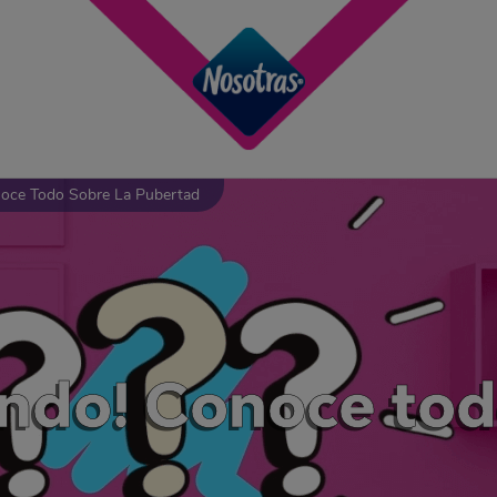
noce Todo Sobre La Pubertad
endo! Conoce tod