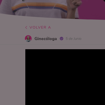
VOLVER A
Ginecóloga
5 de Junio