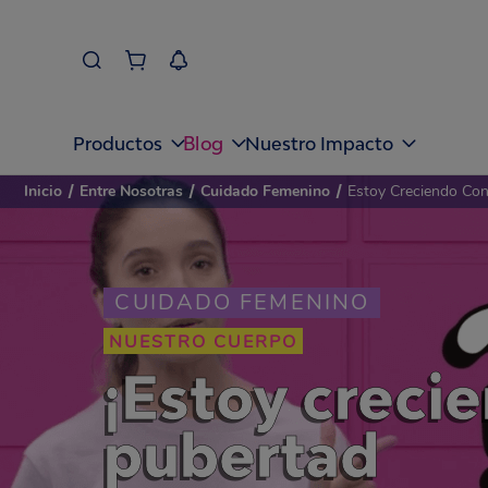
Blog
Productos
Nuestro Impacto
Inicio
/
Entre Nosotras
/
Cuidado Femenino
/
Estoy Creciendo Co
CUIDADO FEMENINO
NUESTRO CUERPO
¡Estoy creci
pubertad