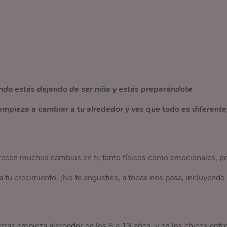
ndo estás dejando de ser niña y estás preparándote
empieza a cambiar a tu alrededor y ves que todo es diferente
ecen muchos cambios en ti, tanto físicos como emocionales, p
tu crecimiento. ¡No te angusties, a todas nos pasa, incluyendo
otras empieza alrededor de los 8 a 13 años, y en los chicos entr