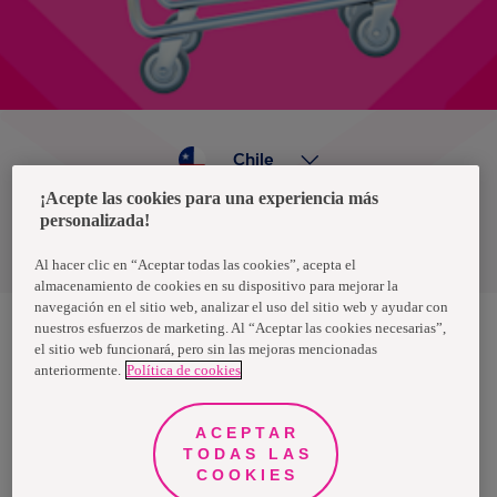
Chile
¡Acepte las cookies para una experiencia más
personalizada!
Política de privacidad de datos
Términos y condiciones
Al hacer clic en “Aceptar todas las cookies”, acepta el
almacenamiento de cookies en su dispositivo para mejorar la
navegación en el sitio web, analizar el uso del sitio web y ayudar con
nuestros esfuerzos de marketing. Al “Aceptar las cookies necesarias”,
el sitio web funcionará, pero sin las mejoras mencionadas
Nosotras, una marca de Essity - una compañía global líder en
anteriormente.
Política de cookies
higiene y salud. Cada día, mil millones de personas, en todo el
mundo, utilizan nuestros productos, servicios y soluciones. Nuestro
propósito es romper barreras por el bienestar en beneficio de
consumidores, pacientes, cuidadores, clientes y la sociedad en
ACEPTAR
general. Vendemos en aproximadamente 150 países bajo las
TODAS LAS
principales marcas globales TENA y Tork, así como otras marcas
como Actimove, Cutimed, JOBST, Knix, Leukoplast, Libero, Libresse,
COOKIES
Lotus, Modibodi, Nosotras, Saba, Tempo, TOM Organic y Zewa. En