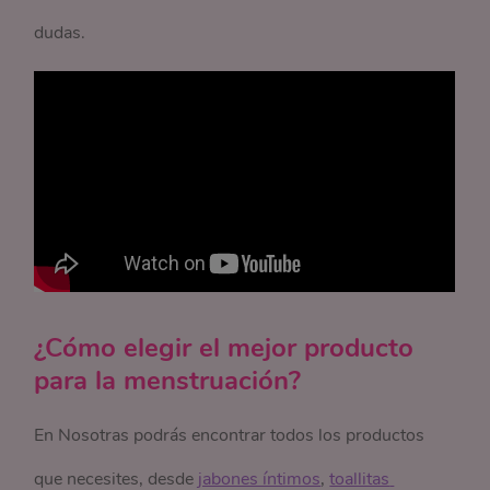
dudas.
¿Cómo elegir el mejor producto
para la menstruación?
En Nosotras podrás encontrar todos los productos
que necesites, desde
jabones íntimos
,
toallitas 