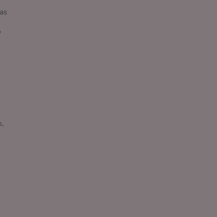
as
o
o,