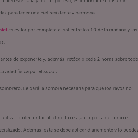
la piel esté sana y fuerte, por eso, es importante consumir
das para tener una piel resistente y hermosa.
piel
es evitar por completo el sol entre las 10 de la mañana y las
os.
 antes de exponerte y, además, retócalo cada 2 horas sobre tod
ividad física por el sudor.
n sombrero. Le dará la sombra necesaria para que los rayos no
 utilizar protector facial, el rostro es tan importante como el
cializado. Además, este se debe aplicar diariamente y lo puede