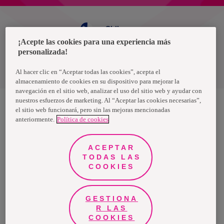
Chile
¡Acepte las cookies para una experiencia más
personalizada!
Política de privacidad de datos
Términos y condiciones
Al hacer clic en “Aceptar todas las cookies”, acepta el
almacenamiento de cookies en su dispositivo para mejorar la
navegación en el sitio web, analizar el uso del sitio web y ayudar con
nuestros esfuerzos de marketing. Al “Aceptar las cookies necesarias”,
el sitio web funcionará, pero sin las mejoras mencionadas
anteriormente.
Política de cookies
Nosotras, una marca de Essity - una compañía global líder en
higiene y salud. Cada día, mil millones de personas, en todo el
mundo, utilizan nuestros productos, servicios y soluciones. Nuestro
propósito es romper barreras por el bienestar en beneficio de
ACEPTAR
consumidores, pacientes, cuidadores, clientes y la sociedad en
general. Vendemos en aproximadamente 150 países bajo las
TODAS LAS
principales marcas globales TENA y Tork, así como otras marcas
COOKIES
como Actimove, Cutimed, JOBST, Knix, Leukoplast, Libero, Libresse,
Lotus, Modibodi, Nosotras, Saba, Tempo, TOM Organic y Zewa. En
2024, Essity tuvo ventas de aproximadamente 13 mil millones de
euros y empleó a 36,000 personas. La sede de la compañía está
ubicada en Estocolmo, Suecia, y Essity cotiza en Nasdaq Estocolmo.
GESTIONA
Más información en
www.essity.com
.
R LAS
COOKIES