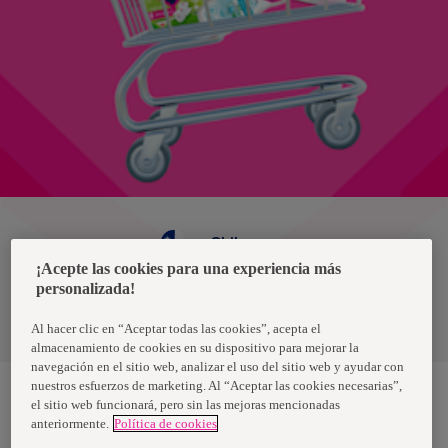
Chile
¡Acepte las cookies para una experiencia más
personalizada!
Política de privacidad de datos
Términos y condiciones
Al hacer clic en “Aceptar todas las cookies”, acepta el
almacenamiento de cookies en su dispositivo para mejorar la
navegación en el sitio web, analizar el uso del sitio web y ayudar con
nuestros esfuerzos de marketing. Al “Aceptar las cookies necesarias”,
el sitio web funcionará, pero sin las mejoras mencionadas
anteriormente.
Política de cookies
Nosotras, una marca de Essity - una compañía global líder en
higiene y salud. Cada día, mil millones de personas, en todo el