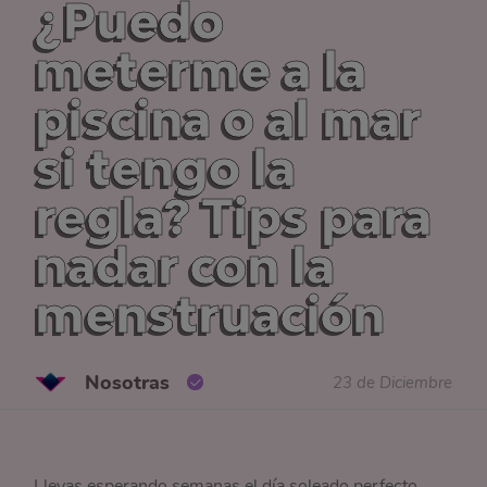
¿Puedo
meterme a la
piscina o al mar
si tengo la
regla? Tips para
nadar con la
menstruación
Nosotras
23 de Diciembre
Llevas esperando semanas el día soleado perfecto