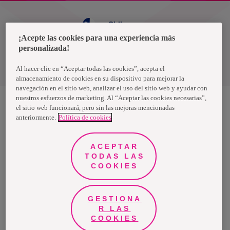
Chile
¡Acepte las cookies para una experiencia más
personalizada!
Política de privacidad de datos
Términos y condiciones
Al hacer clic en “Aceptar todas las cookies”, acepta el
almacenamiento de cookies en su dispositivo para mejorar la
navegación en el sitio web, analizar el uso del sitio web y ayudar con
nuestros esfuerzos de marketing. Al “Aceptar las cookies necesarias”,
el sitio web funcionará, pero sin las mejoras mencionadas
anteriormente.
Política de cookies
Nosotras, una marca de Essity - una compañía global líder en
higiene y salud. Cada día, mil millones de personas, en todo el
mundo, utilizan nuestros productos, servicios y soluciones. Nuestro
propósito es romper barreras por el bienestar en beneficio de
ACEPTAR
consumidores, pacientes, cuidadores, clientes y la sociedad en
general. Vendemos en aproximadamente 150 países bajo las
TODAS LAS
principales marcas globales TENA y Tork, así como otras marcas
COOKIES
como Actimove, Cutimed, JOBST, Knix, Leukoplast, Libero, Libresse,
Lotus, Modibodi, Nosotras, Saba, Tempo, TOM Organic y Zewa. En
2024, Essity tuvo ventas de aproximadamente 13 mil millones de
euros y empleó a 36,000 personas. La sede de la compañía está
ubicada en Estocolmo, Suecia, y Essity cotiza en Nasdaq Estocolmo.
GESTIONA
Más información en
www.essity.com
.
R LAS
COOKIES