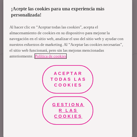
¿Puedo meterme a la
¡Acepte las cookies para una experiencia más
piscina o al mar si tengo
la regla?
personalizada!
Al hacer clic en “Aceptar todas las cookies”, acepta el
almacenamiento de cookies en su dispositivo para mejorar la
navegación en el sitio web, analizar el uso del sitio web y ayudar con
nuestros esfuerzos de marketing. Al “Aceptar las cookies necesarias”,
el sitio web funcionará, pero sin las mejoras mencionadas
anteriormente.
Política de cookies
Déjanos
tus comentarios
ACEPTAR
TODAS LAS
COOKIES
GESTIONA
R LAS
COOKIES