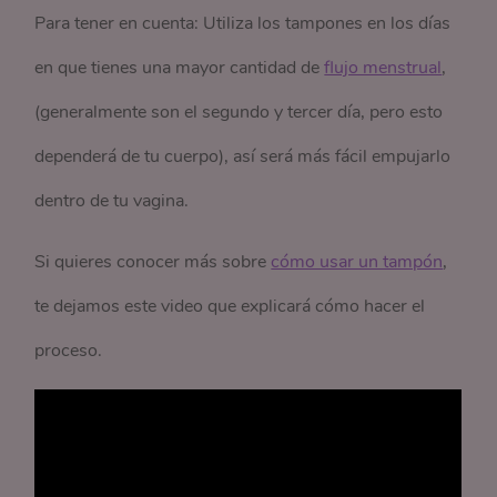
Para tener en cuenta: Utiliza los tampones en los días
en que tienes una mayor cantidad de
flujo menstrual
,
(generalmente son el segundo y tercer día, pero esto
dependerá de tu cuerpo), así será más fácil empujarlo
dentro de tu vagina.
Si quieres conocer más sobre
cómo usar un tampón
,
te dejamos este video que explicará cómo hacer el
proceso.