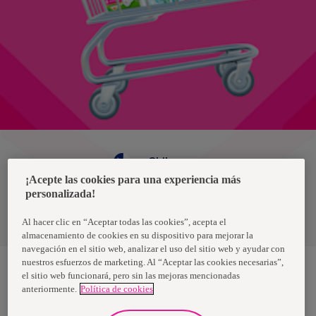
Chile
¡Acepte las cookies para una experiencia más
personalizada!
Política de privacidad de datos
Términos y condiciones
Al hacer clic en “Aceptar todas las cookies”, acepta el
almacenamiento de cookies en su dispositivo para mejorar la
navegación en el sitio web, analizar el uso del sitio web y ayudar con
nuestros esfuerzos de marketing. Al “Aceptar las cookies necesarias”,
el sitio web funcionará, pero sin las mejoras mencionadas
anteriormente.
Política de cookies
Nosotras, una marca de Essity - una compañía global líder en
higiene y salud. Cada día, mil millones de personas, en todo el
mundo, utilizan nuestros productos, servicios y soluciones. Nuestro