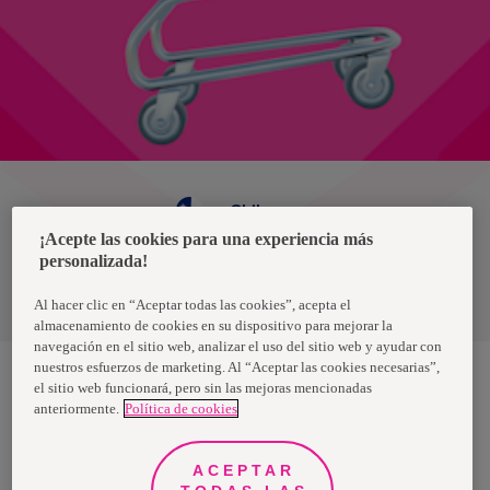
Chile
¡Acepte las cookies para una experiencia más
personalizada!
Política de privacidad de datos
Términos y condiciones
Al hacer clic en “Aceptar todas las cookies”, acepta el
almacenamiento de cookies en su dispositivo para mejorar la
navegación en el sitio web, analizar el uso del sitio web y ayudar con
nuestros esfuerzos de marketing. Al “Aceptar las cookies necesarias”,
el sitio web funcionará, pero sin las mejoras mencionadas
anteriormente.
Política de cookies
Nosotras, una marca de Essity - una compañía global líder en
higiene y salud. Cada día, mil millones de personas, en todo el
mundo, utilizan nuestros productos, servicios y soluciones. Nuestro
propósito es romper barreras por el bienestar en beneficio de
ACEPTAR
consumidores, pacientes, cuidadores, clientes y la sociedad en
general. Vendemos en aproximadamente 150 países bajo las