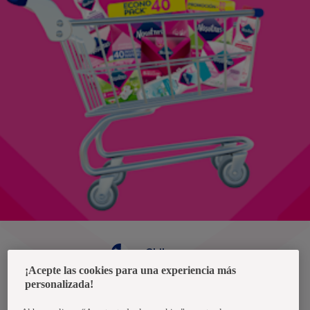
Chile
¡Acepte las cookies para una experiencia más
personalizada!
Política de privacidad de datos
Términos y condiciones