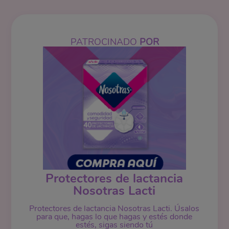
PATROCINADO
POR
Protectores de lactancia
Nosotras Lacti
Protectores de lactancia Nosotras Lacti. Úsalos
para que, hagas lo que hagas y estés donde
estés, sigas siendo tú