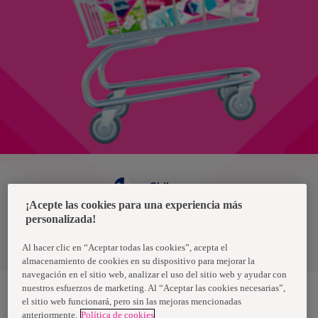
Chile
¡Acepte las cookies para una experiencia más
personalizada!
Política de privacidad de datos
Términos y condiciones
Al hacer clic en “Aceptar todas las cookies”, acepta el
almacenamiento de cookies en su dispositivo para mejorar la
navegación en el sitio web, analizar el uso del sitio web y ayudar con
nuestros esfuerzos de marketing. Al “Aceptar las cookies necesarias”,
el sitio web funcionará, pero sin las mejoras mencionadas
anteriormente.
Política de cookies
Nosotras, una marca de Essity - una compañía global líder en