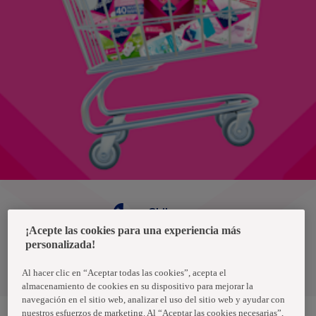
Chile
¡Acepte las cookies para una experiencia más
personalizada!
Política de privacidad de datos
Términos y condiciones
Al hacer clic en “Aceptar todas las cookies”, acepta el
almacenamiento de cookies en su dispositivo para mejorar la
navegación en el sitio web, analizar el uso del sitio web y ayudar con
nuestros esfuerzos de marketing. Al “Aceptar las cookies necesarias”,