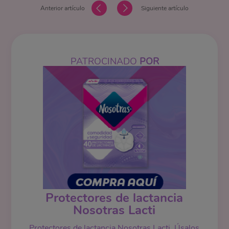
Anterior artículo
Siguiente artículo
PATROCINADO
POR
Protectores de lactancia
Nosotras Lacti
Protectores de lactancia Nosotras Lacti. Úsalos