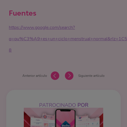
Fuentes
https://www.google.com/search?
q=qu%C3%A9+es+un+ciclo+menstrual+normal&rlz=1C5
8
Anterior artículo
Siguiente artículo
PATROCINADO
POR