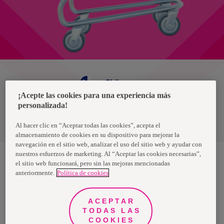
Chile
¡Acepte las cookies para una experiencia más
personalizada!
Política de privacidad de datos
Términos y condiciones
Al hacer clic en “Aceptar todas las cookies”, acepta el
almacenamiento de cookies en su dispositivo para mejorar la
navegación en el sitio web, analizar el uso del sitio web y ayudar con
nuestros esfuerzos de marketing. Al “Aceptar las cookies necesarias”,
el sitio web funcionará, pero sin las mejoras mencionadas
anteriormente.
Política de cookies
Nosotras, una marca de Essity - una compañía global líder en
higiene y salud. Cada día, mil millones de personas, en todo el
mundo, utilizan nuestros productos, servicios y soluciones. Nuestro
propósito es romper barreras por el bienestar en beneficio de
ACEPTAR
consumidores, pacientes, cuidadores, clientes y la sociedad en
general. Vendemos en aproximadamente 150 países bajo las
TODAS LAS
principales marcas globales TENA y Tork, así como otras marcas
COOKIES
como Actimove, Cutimed, JOBST, Knix, Leukoplast, Libero, Libresse,