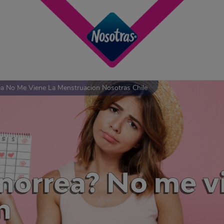
a No Me Viene La Menstruacion Nosotras Chile
norrea? No me vi
n