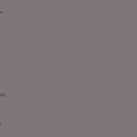
er
 de
e