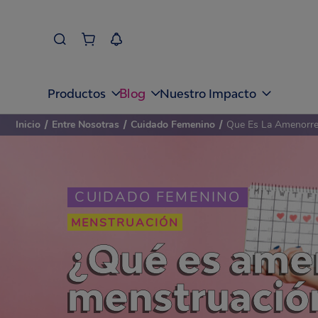
Blog
Productos
Nuestro Impacto
Inicio
/
Entre Nosotras
/
Cuidado Femenino
/
Que Es La Amenorre
CUIDADO FEMENINO
MENSTRUACIÓN
¿Qué es ame
menstruació