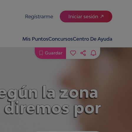
Regístrarme
Iniciar sesión
Mis Puntos
Concursos
Centro De Ayuda
Guardar
según la zona
e diremos por