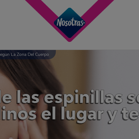
 Segun La Zona Del Cuerpo
e las espinillas 
inos el lugar y t