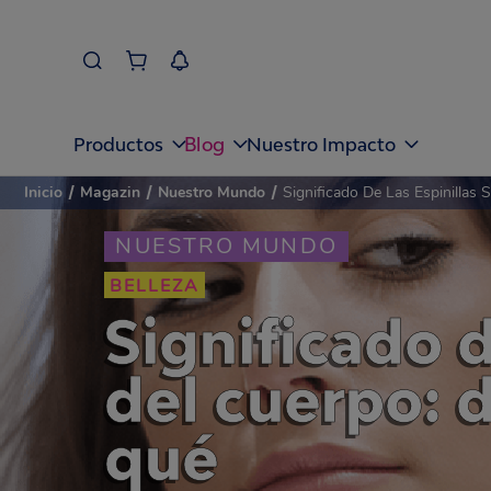
Blog
Productos
Nuestro Impacto
Inicio
/
Magazin
/
Nuestro Mundo
/
Significado De Las Espinillas
NUESTRO MUNDO
BELLEZA
Significado d
del cuerpo: d
qué