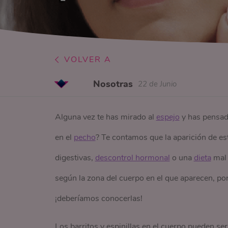
VOLVER A
Nosotras
22 de Junio
Alguna vez te has mirado al
espejo
y has pensado
en el
pecho
? Te contamos que la aparición de es
digestivas,
descontrol hormonal
o una
dieta
mal 
según la zona del cuerpo en el que aparecen, por
¡deberíamos conocerlas!
Los barritos y espinillas en el cuerpo pueden se