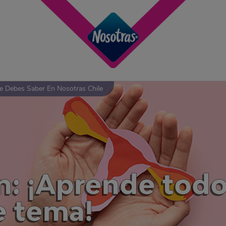
e Debes Saber En Nosotras Chile
: ¡Aprende todo
e tema!