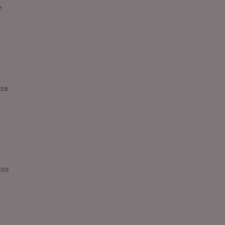
e
 se
los