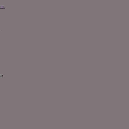
a 
,
ar